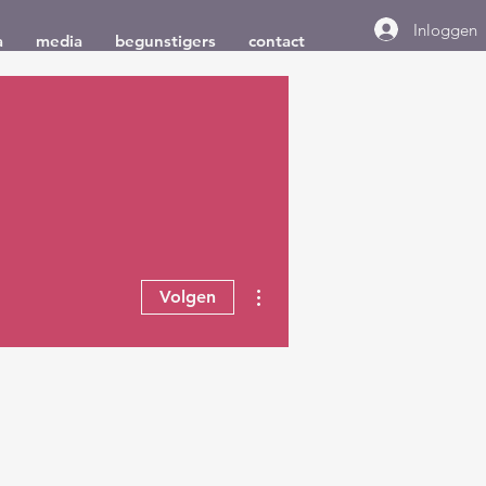
Inloggen
a
media
begunstigers
contact
Meer acties
Volgen