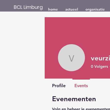
BCL Limburg
home
actueel
organisatie
veurzi
veurzitter
0
Volgers
Profile
Events
Evenementen
Volg en beheer je evenementen 