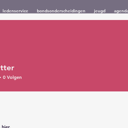
ledenservice
bondsonderscheidingen
jeugd
agend
tter
0
Volgen
hier.