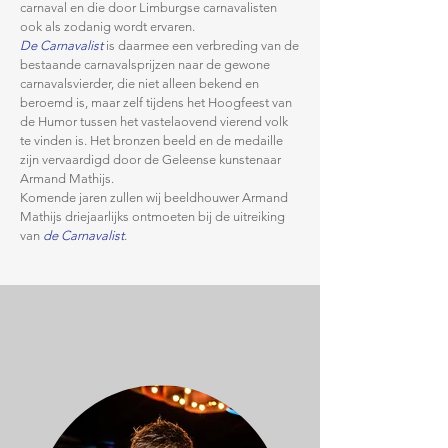
carnaval en die door Limburgse carnavalisten
ook als zodanig wordt ervaren.
De Carnavalist
is daarmee een verbreding van de
bestaande carnavalsprijzen naar de gewone
carnavalsvierder, die niet alleen bekend en
beroemd is, maar zelf tijdens het Hoogfeest van
de Humor tussen het vastelaovend vierend volk
te vinden is. Het bronzen beeld en de medaille
zijn vervaardigd door de Geleense kunstenaar
Armand Mathijs.
Komende jaren zullen wij beeldhouwer Armand
Mathijs driejaarlijks ontmoeten bij de uitreiking
van
de Carnavalist
.