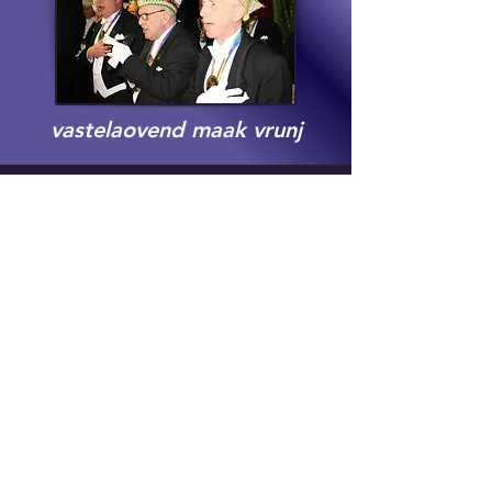
vastelaovend maak vrunj
word lid
aanmeldformulier
verbinders en
vertegenwoordigers van de