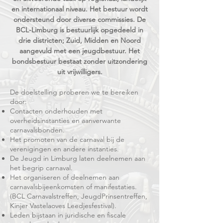
en internationaal niveau. Het bestuur wordt
ondersteund door diverse commissies. De
BCL-Limburg is bestuurlijk opgedeeld in
drie districten; Zuid, Midden en Noord
aangevuld met een jeugdbestuur. Het
bondsbestuur bestaat zonder uitzondering
uit vrijwilligers.
De doelstelling proberen we te bereiken
door:
Contacten onderhouden met
overheidsinstanties en aanverwante
carnavalsbonden.
Het promoten van de carnaval bij de
verenigingen en andere instanties.
De Jeugd in Limburg laten deelnemen aan
het begrip carnaval.
Het organiseren of deelnemen aan
carnavalsbijeenkomsten of manifestaties.
(BCL Carnavalstreffen, JeugdPrinsentreffen,
Kinjer Vastelaoves Leedjesfestival).
Leden bijstaan in juridische en fiscale