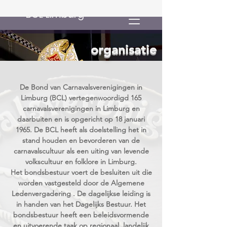
BCL Limburg
organisatie
De Bond van Carnavalsverenigingen in
Limburg (BCL) vertegenwoordigd 165
carnavalsverenigingen in Limburg en
daarbuiten en is opgericht op 18 januari
1965. De BCL heeft als doelstelling het in
stand houden en bevorderen van de
carnavalscultuur als een uiting van levende
volkscultuur en folklore in Limburg.
Het bondsbestuur voert de besluiten uit die
worden vastgesteld door de Algemene
Ledenvergadering . De dagelijkse leiding is
in handen van het Dagelijks Bestuur. Het
bondsbestuur heeft een beleidsvormende
en uitvoerende taak op regionaal, landelijk