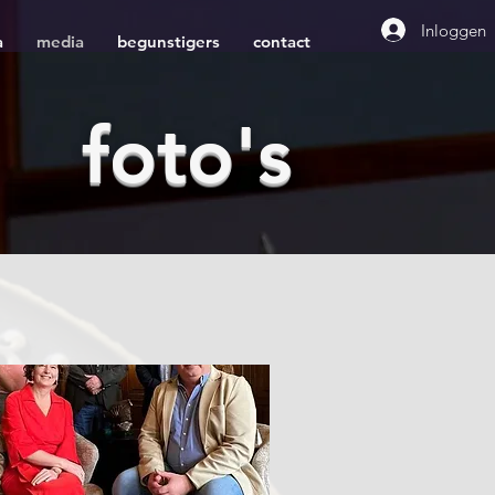
Inloggen
a
media
begunstigers
contact
foto's