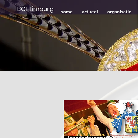
BCL Limburg
home
actueel
organisatie