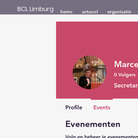
BCL Limburg
home
actueel
organisatie
Marce
0
Volgers
Secreta
Profile
Events
Evenementen
Volg en beheer je evenementen 