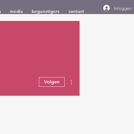
Inloggen
a
media
begunstigers
contact
Meer acties
Volgen