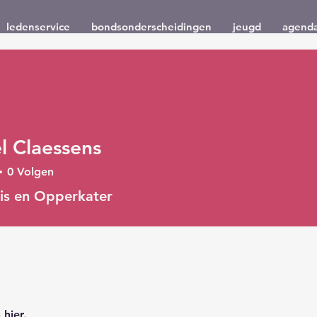
ledenservice
bondsonderscheidingen
jeugd
agend
l Claessens
0
Volgen
ris en Opperkater
hier.