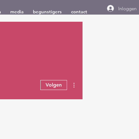
Inloggen
a
media
begunstigers
contact
Meer acties
Volgen