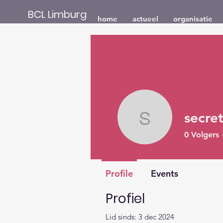
BCL Limburg
home
actueel
organisatie
secret
secretaria
0
Volgers
Profile
Events
Profiel
Lid sinds: 3 dec 2024