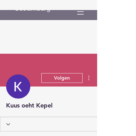
BCL Limburg
Meer acties
Volgen
Kuus oeht Kepel