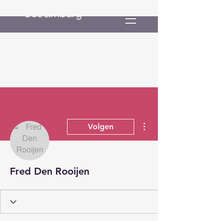
BCL Limburg
Meer acties
Volgen
Fred Den Rooijen