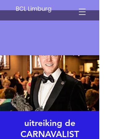
BCL Limburg
uitreiking de
CARNAVALIST