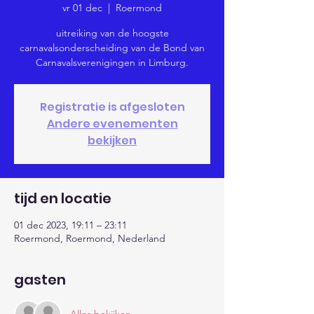
vr 01 dec
  |  
Roermond
uitreiking van de hoogste
carnavalsonderscheiding van de Bond van
Carnavalsverenigingen in Limburg.
Registratie is afgesloten
Andere evenementen
bekijken
tijd en locatie
01 dec 2023, 19:11 – 23:11
Roermond, Roermond, Nederland
gasten
Alles bekijken