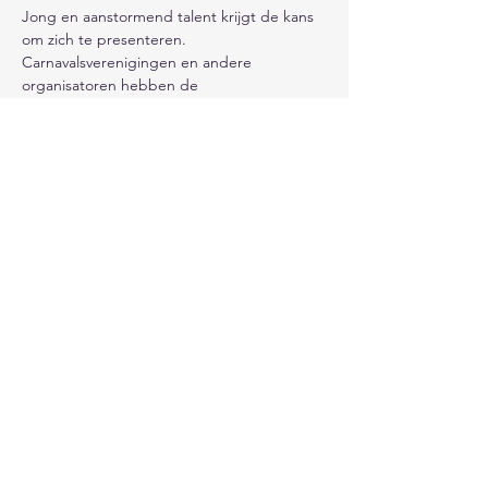
Jong en aanstormend talent krijgt de kans 
om zich te presenteren. 
Carnavalsverenigingen en andere 
organisatoren hebben de 
mogelijkheid talenten te boeken 
voor zittingen of bonte avonden. Het gaat 
vooral om nieuwe acts, nieuwe artiesten 

en/of groepen die wellicht al plaatselijk 
optreden, maar provinciaal nog geen 
bekendheid genieten. Zang, dans en 
buute zullen de revue passeren deze 
avond. De Avond wordt georganiseerd 
door vv de Kraonkelaere uit Geleen.
inschrijven