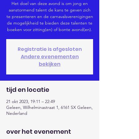
Het doel van deze avond is om jong en
aanstormend talent de kans te geven zich
te presenteren en de carnavalsverenigingen
de mogelijkheid te bieden deze talenten te
boeken voor zitting(en) of bonte avond(en).
Registratie is afgesloten
Andere evenementen
bekijken
tijd en locatie
21 okt 2023, 19:11 – 22:49
Geleen, Wilhelminastraat 1, 6161 SX Geleen,
Nederland
over het evenement