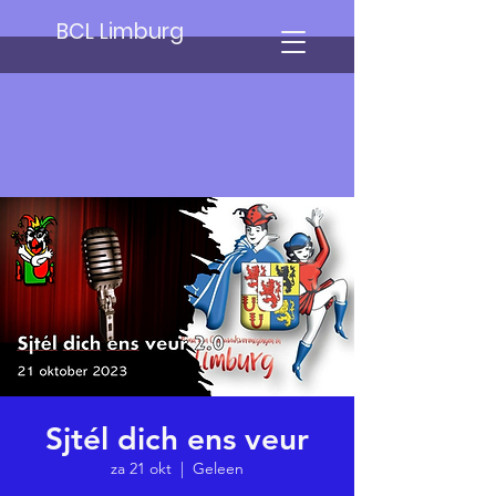
BCL Limburg
Sjtél dich ens veur
za 21 okt
  |  
Geleen