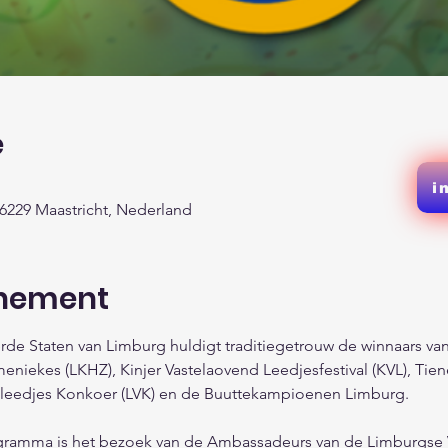
e
i
6229 Maastricht, Nederland
enement
de Staten van Limburg huldigt traditiegetrouw de winnaars van
iekes (LKHZ), Kinjer Vastelaovend Leedjesfestival (KVL), Tie
sleedjes Konkoer (LVK) en de Buuttekampioenen Limburg.

ogramma is het bezoek van de Ambassadeurs van de Limburgse 