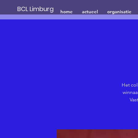
BCL Limburg
home
actueel
organisatie
Het col
winnaa
Vas