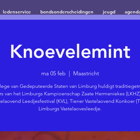
ledenservice
bondsonderscheidingen
jeugd
agend
Knoevelemint
ma 05 feb
  |  
Maastricht
lege van Gedeputeerde Staten van Limburg huldigt traditiege
rs van het Limburgs Kampioenschap Zaate Hermeniekes (LKHZ),
telaovend Leedjesfestival (KVL), Tiener Vastelaovend Konkoer (T
Limburgs Vastelaovesleedje.