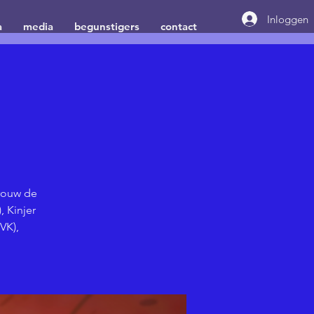
Inloggen
a
media
begunstigers
contact
trouw de
 Kinjer
VK),