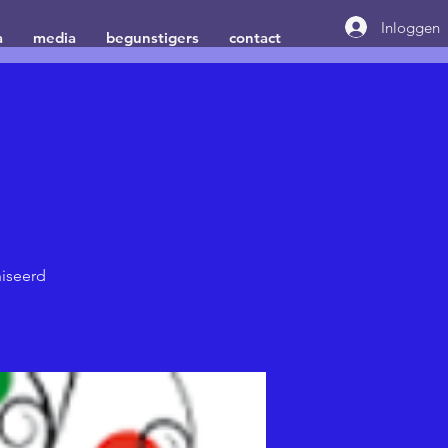
Inloggen
a
media
begunstigers
contact
iseerd