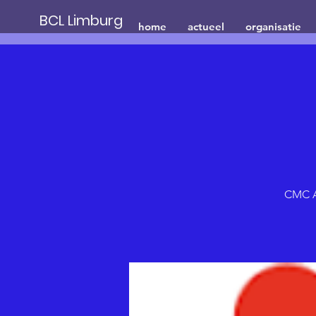
BCL Limburg
home
actueel
organisatie
CMC A