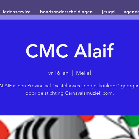
ledenservice
bondsonderscheidingen
jeugd
agend
CMC Alaif
vr 16 jan
  |  
Meijel
LAIF is een Provinciaal "Vastelaoves Leedjeskonkoer" georgan
door de stichting Carnavalsmuziek.com.