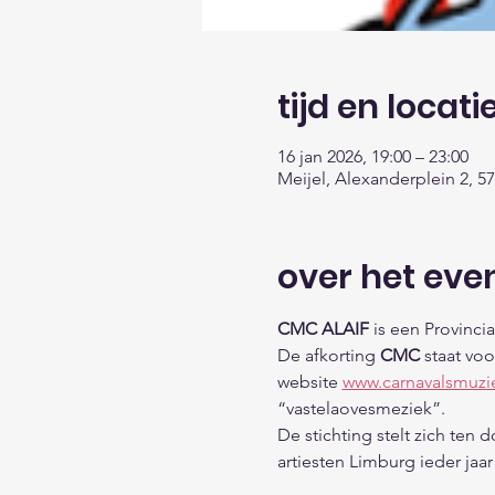
tijd en locati
16 jan 2026, 19:00 – 23:00
Meijel, Alexanderplein 2, 5
over het ev
CMC ALAIF
 is een Provinc
De afkorting 
CMC
 staat voo
website 
www.carnavalsmuzi
“vastelaovesmeziek”.
De stichting stelt zich ten
artiesten Limburg ieder jaa