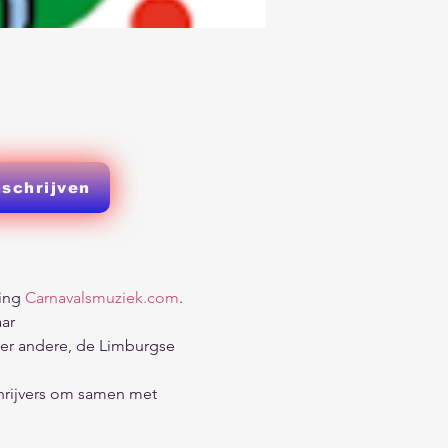
nschrijven
ing 
Carnavalsmuziek.com
.
ar 
der andere, de Limburgse 
chrijvers om samen met 