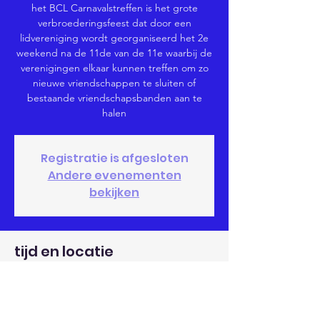
het BCL Carnavalstreffen is het grote
verbroederingsfeest dat door een
lidvereniging wordt georganiseerd het 2e
weekend na de 11de van de 11e waarbij de
verenigingen elkaar kunnen treffen om zo
nieuwe vriendschappen te sluiten of
bestaande vriendschapsbanden aan te
halen
Registratie is afgesloten
Andere evenementen
bekijken
tijd en locatie
23 nov 2025, 13:11 – 20:11
Locatie wordt later bepaald