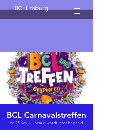
BCL Limburg
BCL Carnavalstreffen
zo 23 nov
  |  
Locatie wordt later bepaald