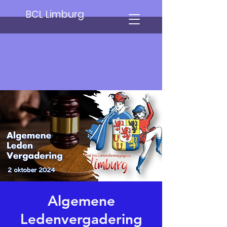
BCL Limburg
Algemene
Ledenvergadering