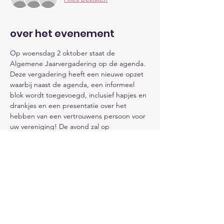
over het evenement
Op woensdag 2 oktober staat de 
Algemene Jaarvergadering op de agenda. 
Deze vergadering heeft een nieuwe opzet 
waarbij naast de agenda, een informeel 
blok wordt toegevoegd, inclusief hapjes en 
drankjes en een presentatie over het 
hebben van een vertrouwens persoon voor 
uw vereniging! De avond zal op 
humoristische wijze opgeluisterd worden 
door Fer Naus Laat U verrassen.

De vergaderstukken worden binnenkort 
verstuurd door het secretariaat.

Let op de vergaderlocatie is ten opzichte 
van voorgaande jaren gewijzigd, de 
vergaderlocatie is: 
cultureel centrum Don 
Bosco, Monseigneur Savelbergweg 100 in 
HEEL
 Aanvang 19.33 uur. 
Voor deze avond 