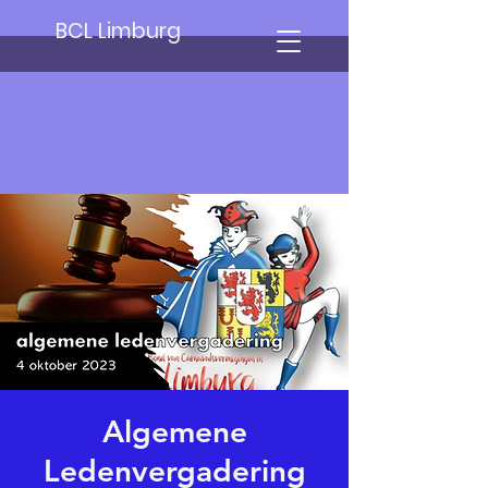
BCL Limburg
Algemene
Ledenvergadering