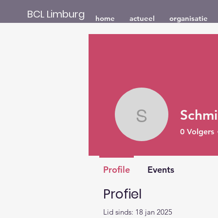
BCL Limburg
home
actueel
organisatie
Schmi
Schmidtd
0
Volgers
Profile
Events
Profiel
Lid sinds: 18 jan 2025