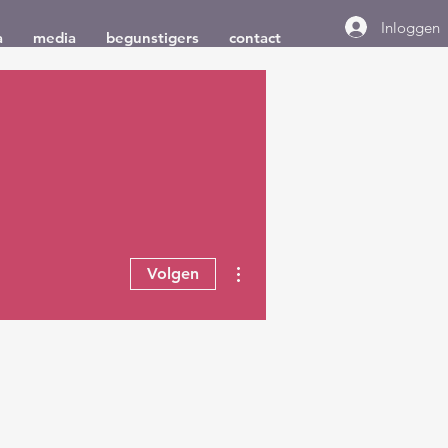
Inloggen
a
media
begunstigers
contact
Meer acties
Volgen